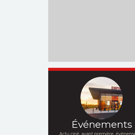
Événements
Actu ciné, avant première, évèneme