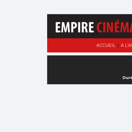
|
ACCUEIL
A L'
Duré