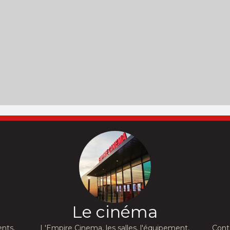
Le cinéma
nts,
L'Empire Cinema, les salles, l'équipement,
Cont