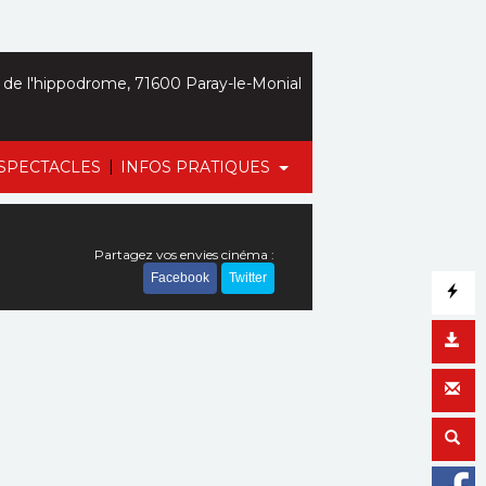
de l'hippodrome, 71600 Paray-le-Monial
|
SPECTACLES
INFOS PRATIQUES
Partagez vos envies cinéma :
Facebook
Twitter