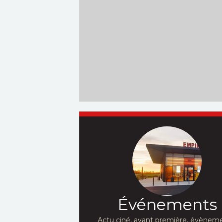
Événements
Actu ciné, avant première, évèneme