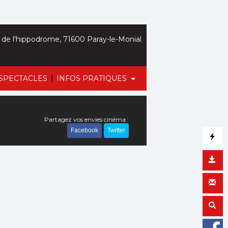
de l'hippodrome, 71600 Paray-le-Monial
|
SPECTACLES
INFOS PRATIQUES
Partagez vos envies cinéma :
Facebook
Twitter