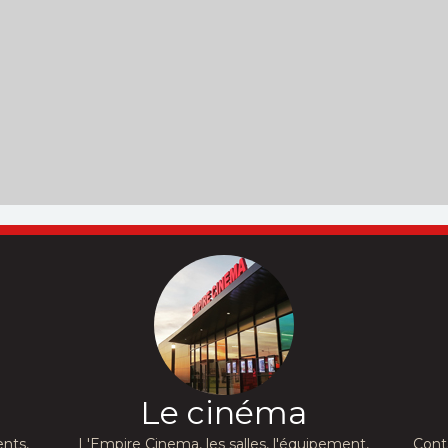
Le cinéma
nts,
L'Empire Cinema, les salles, l'équipement,
Cont