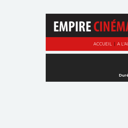
|
ACCUEIL
A L'
Duré