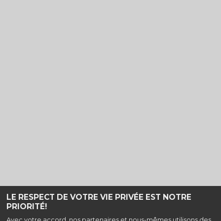
LE RESPECT DE VOTRE VIE PRIVÉE EST NOTRE
PRIORITÉ!
Haut de page
Avec votre accord, nos partenaires et nous-mêmes utilisons des