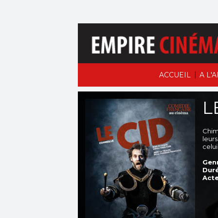
|
ACCUEIL
A L'
L
Chim
leur
celu
Genr
Duré
Acte