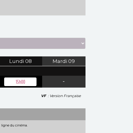
Lundi
08
Mardi
09
-
15h00
VF
: Version Française
n ligne du cinéma.