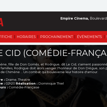
Empire Cinema,
Boulevard 
|
|
|
|
AFFICHE
HORAIRES
PROCHAINEMENT
ÉVÉNEMENTS
E CID (COMÉDIE-FRANÇA
ène, fille de Don Gomès, et Rodrigue, dit Le Cid, s'aiment passion
s familles, Rodrigue doit alors venger l'honneur de Don Diègue, son 
i de Chimène … Un combat qui bouleverse leur histoire d'amour.
e :
Drame, Theatre
e :
02h20
Réalisation :
Dominique Thiel
urs :
Comédie-Française