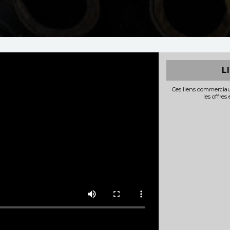
L
Ces liens commerciau
les offres