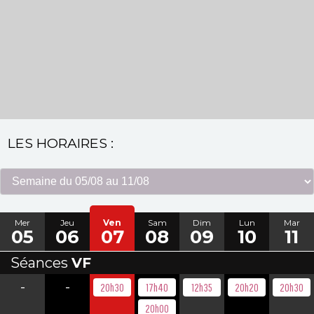
LES HORAIRES :
Mer
Jeu
Ven
Sam
Dim
Lun
Mar
05
06
07
08
09
10
11
Séances
VF
-
-
20h30
17h40
12h35
20h20
20h30
20h00