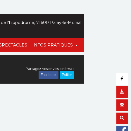
de l'hippodrome, 71600 Paray-le-Monial
|
SPECTACLES
INFOS PRATIQUES
Partagez vos envies cinéma :
Facebook
Twitter