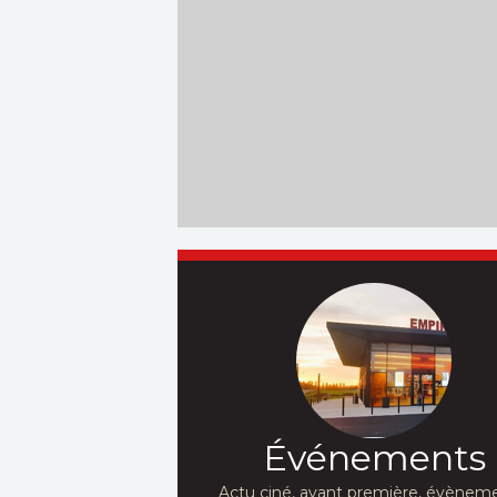
Événements
Actu ciné, avant première, évèneme