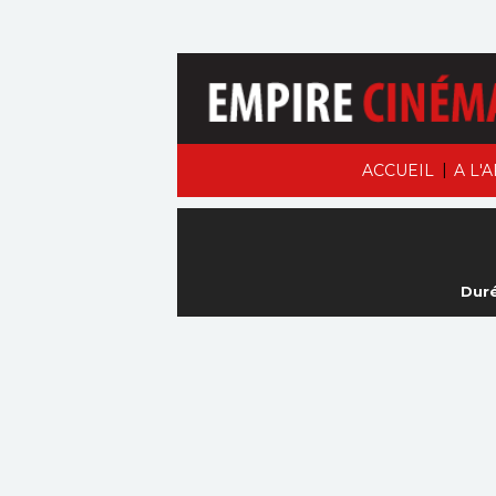
|
ACCUEIL
A L'
Duré