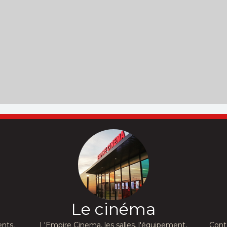
Le cinéma
nts,
L'Empire Cinema, les salles, l'équipement,
Cont