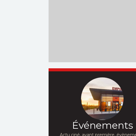
Événements
Actu ciné, avant première, évèneme