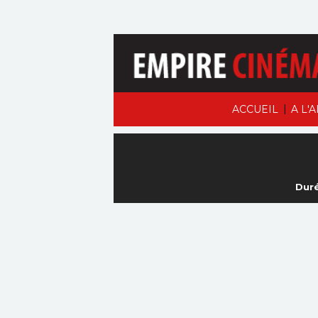
|
ACCUEIL
A L'
Duré