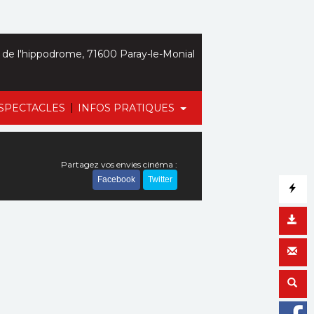
de l'hippodrome, 71600 Paray-le-Monial
|
SPECTACLES
INFOS PRATIQUES
Partagez vos envies cinéma :
Facebook
Twitter