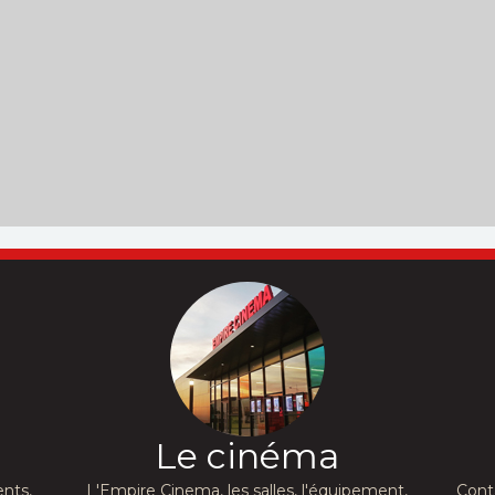
Le cinéma
nts,
L'Empire Cinema, les salles, l'équipement,
Cont