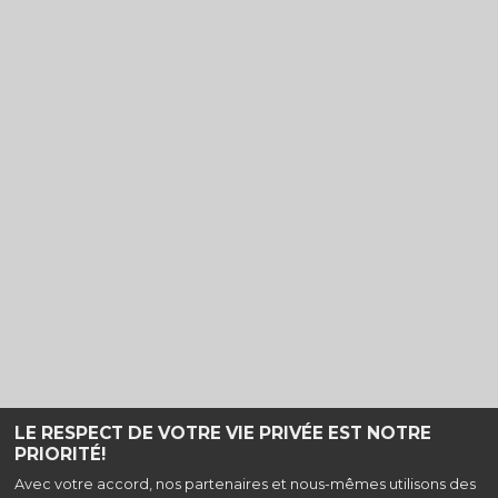
LE RESPECT DE VOTRE VIE PRIVÉE EST NOTRE
PRIORITÉ!
Haut de page
Avec votre accord, nos partenaires et nous-mêmes utilisons des