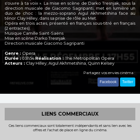
s'ouvre à ta voix ». La mise en scène de Darko Tresnjak, sous la
direction musicale de Giacomo Sagripanti, met en lumière un
duo de choc : la mezzo-soprano Aigul Akhmetshina face au
ténor Clay Hilley, dans sa prise de rôle au Met.
Opéra en trois actes, présenté en français sous-titré en français
(2 entractes).
Musique Camille Saint-Saëns
Mise en scène Darko Tresnjak
Direction musicale Giacomo Sagripanti
Genre :
Opera
Durée :
03h54
Réalisation :
The Metropolitan Opera
Acteurs :
Clay Hilley, Aigul Akhmetshina, Quinn Kelsey
Partagez vos envies cinéma :
Facebook
Twitter
LIENS COMMERCIAUX
Ces liens commerciaux sont totalement indépendants et sans lien avec les
offres et l'achat de place en ligne du cinéma.