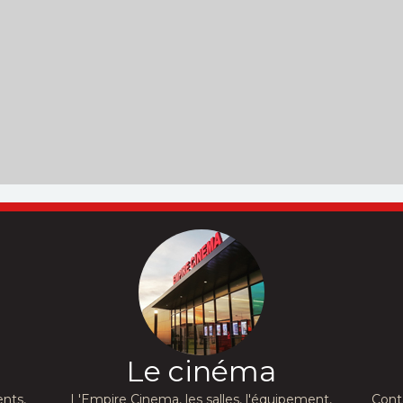
Le cinéma
nts,
L'Empire Cinema, les salles, l'équipement,
Cont