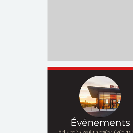
Événements
Actu ciné, avant première, évèneme