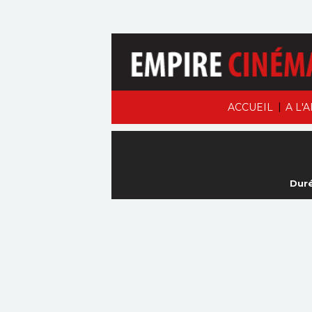
|
ACCUEIL
A L'
Duré