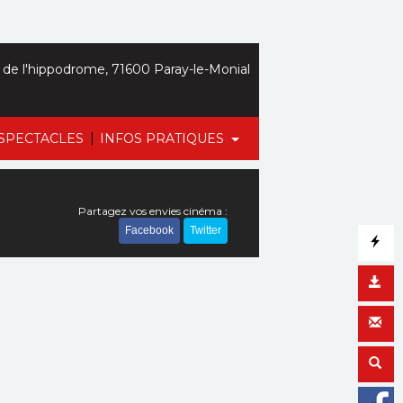
de l'hippodrome, 71600 Paray-le-Monial
|
SPECTACLES
INFOS PRATIQUES
Partagez vos envies cinéma :
Facebook
Twitter