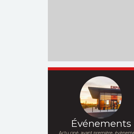
Événements
Actu ciné, avant première, évèneme