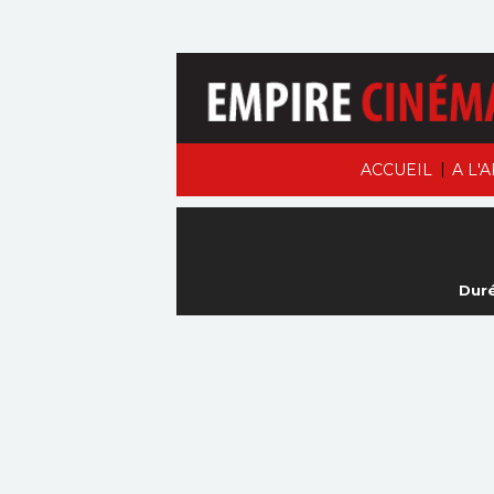
|
ACCUEIL
A L'
Duré