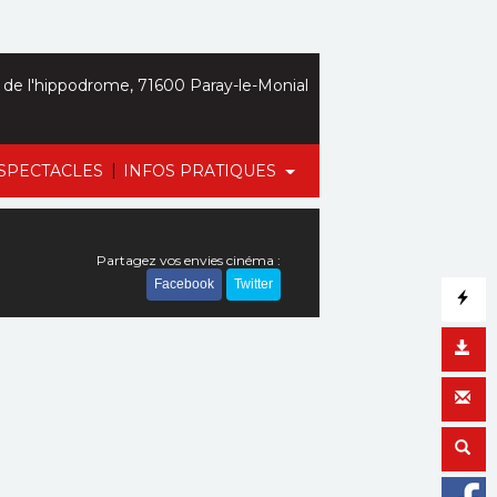
de l'hippodrome, 71600 Paray-le-Monial
|
SPECTACLES
INFOS PRATIQUES
Partagez vos envies cinéma :
Facebook
Twitter