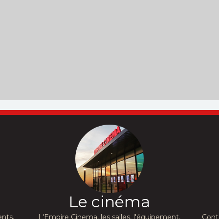
Le cinéma
nts,
L'Empire Cinema, les salles, l'équipement,
Cont