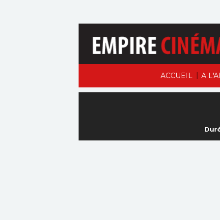
|
ACCUEIL
A L'
Duré