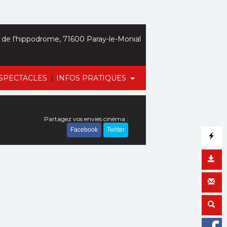
de l'hippodrome, 71600 Paray-le-Monial
|
SPECTACLES
INFOS PRATIQUES
Partagez vos envies cinéma :
Facebook
Twitter