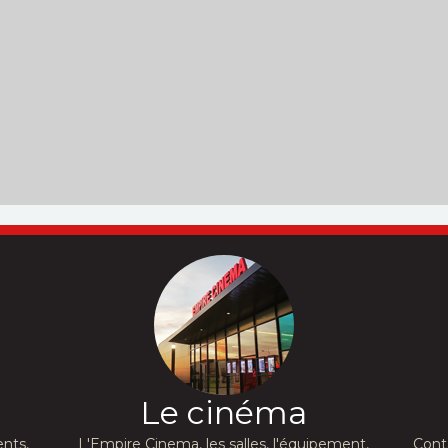
Le cinéma
nts,
L'Empire Cinema, les salles, l'équipement,
Cont