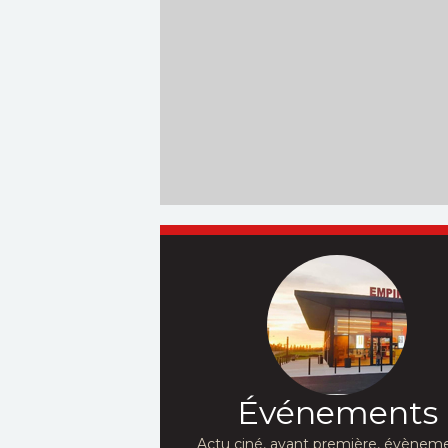
Événements
Actu ciné, avant première, évèneme