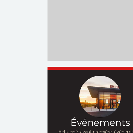
Événements
Actu ciné, avant première, évèneme