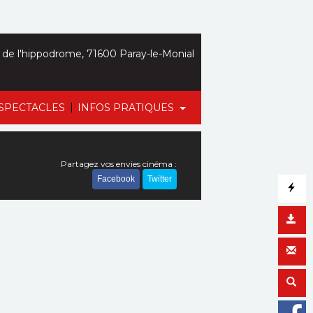
de l'hippodrome, 71600 Paray-le-Monial
|
SPECTACLES
INFOS PRATIQUES
Partagez vos envies cinéma :
Facebook
Twitter