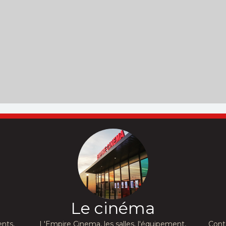
Le cinéma
nts,
L'Empire Cinema, les salles, l'équipement,
Cont