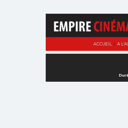
|
ACCUEIL
A L'
Duré