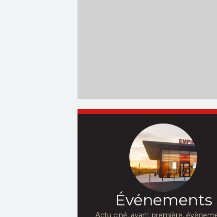
Événements
Actu ciné, avant première, évèneme