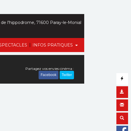
de l'hippodrome, 71600 Paray-le-Monial
|
SPECTACLES
INFOS PRATIQUES
Partagez vos envies cinéma :
Facebook
Twitter