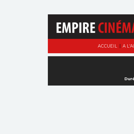
|
ACCUEIL
A L'
Duré