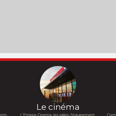
Le cinéma
nts,
L'Empire Cinema, les salles, l'équipement,
Cont