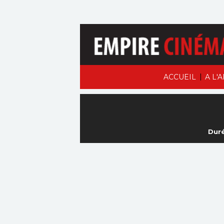
|
ACCUEIL
A L'
Duré