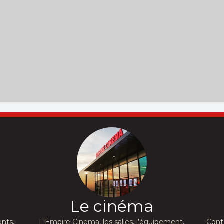
Le cinéma
nts,
L'Empire Cinema, les salles, l'équipement,
Cont