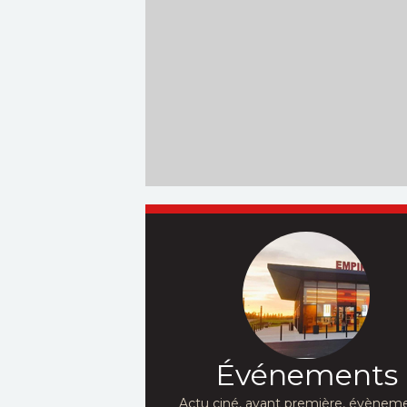
Événements
Actu ciné, avant première, évèneme