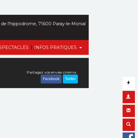
de l'hippodrome, 71600 Paray-le-Monial
|
SPECTACLES
INFOS PRATIQUES
Partagez vos envies cinéma :
Facebook
Twitter