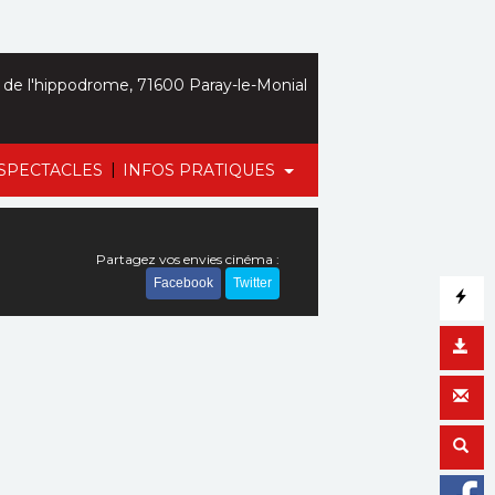
de l'hippodrome, 71600 Paray-le-Monial
|
SPECTACLES
INFOS PRATIQUES
Partagez vos envies cinéma :
Facebook
Twitter