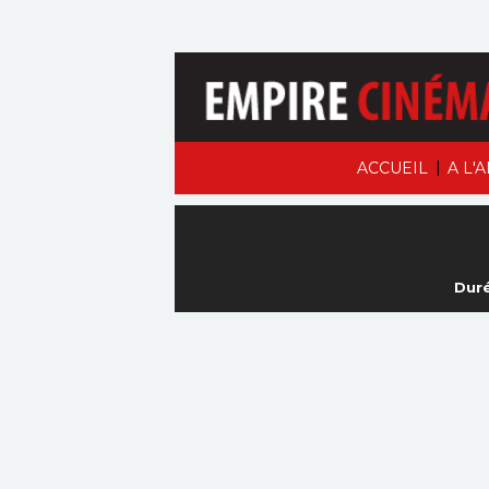
|
ACCUEIL
A L'
Duré