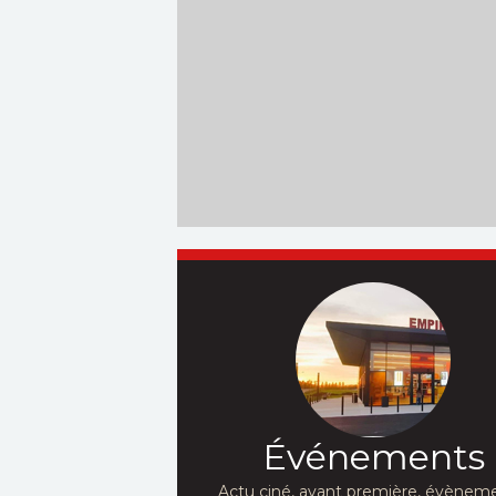
Événements
Actu ciné, avant première, évèneme