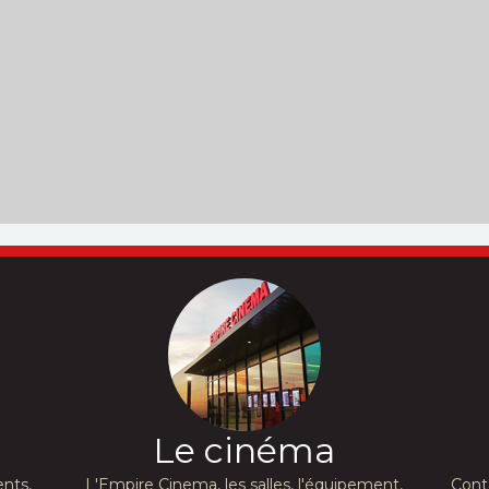
Le cinéma
nts,
L'Empire Cinema, les salles, l'équipement,
Cont