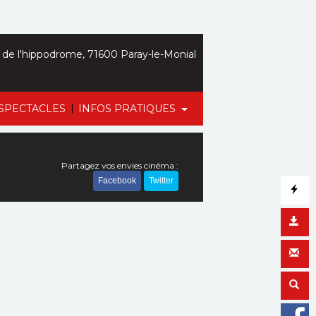
de l'hippodrome, 71600 Paray-le-Monial
|
SPECTACLES
INFOS PRATIQUES
Partagez vos envies cinéma :
Facebook
Twitter