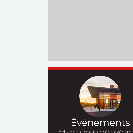
Événements
Actu ciné, avant première, évèneme