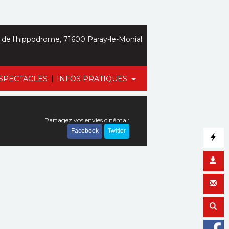
de l'hippodrome, 71600 Paray-le-Monial
|
SPECTACLES
INFOS PRATIQUES
Partagez vos envies cinéma :
Facebook
Twitter