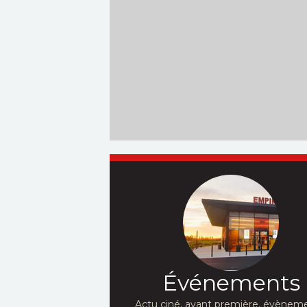
Événements
Actu ciné, avant première, évèneme