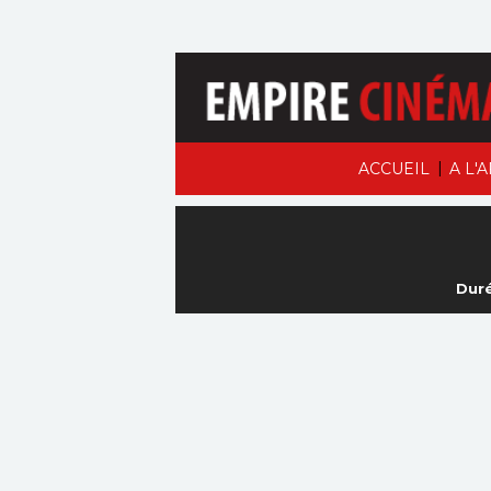
|
ACCUEIL
A L'
Duré