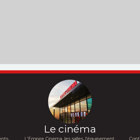
Le cinéma
nts,
L'Empire Cinema, les salles, l'équipement,
Cont